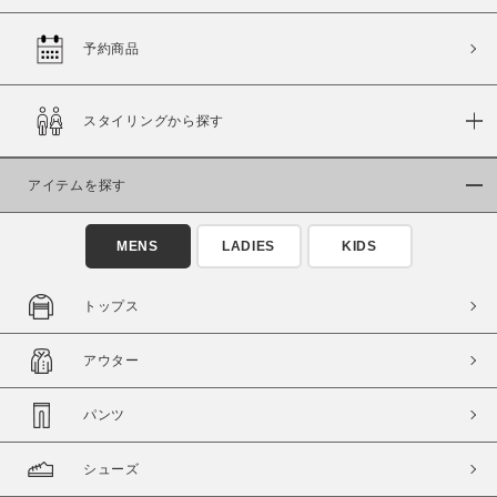
予約商品
価格
スタイリングから探す
～
アイテムを探す
商品タイプ
通常商品
予約商品
MENS
LADIES
KIDS
セール価格
WEB限定
トップス
在庫
アウター
在庫あり
在庫なし含む
パンツ
シューズ