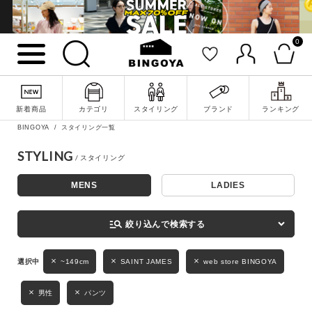
0
詳細検索
新着商品
カテゴリ
スタイリング
ブランド
ランキング
BINGOYA
スタイリング一覧
STYLING
MENS
LADIES
キーワード
manage_search
絞り込んで検索する
性別
~149cm
SAINT JAMES
web store BINGOYA
MENS
LADIES
KIDS
男性
パンツ