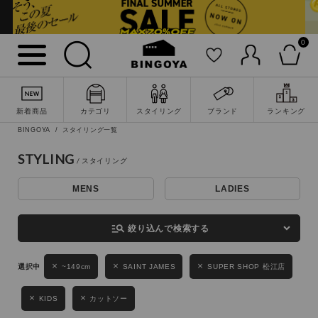
0
詳細検索
新着商品
カテゴリ
スタイリング
ブランド
ランキング
BINGOYA
スタイリング一覧
STYLING
MENS
LADIES
キーワード
manage_search
絞り込んで検索する
性別
~149cm
SAINT JAMES
SUPER SHOP 松江店
MENS
LADIES
KIDS
KIDS
カットソー