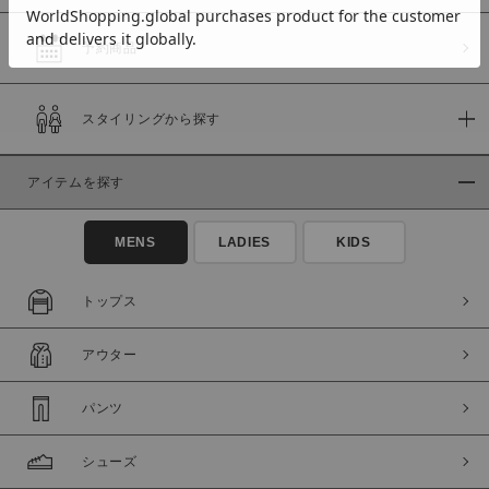
予約商品
価格
スタイリングから探す
～
アイテムを探す
商品タイプ
通常商品
予約商品
MENS
LADIES
KIDS
セール価格
WEB限定
トップス
在庫
アウター
在庫あり
在庫なし含む
パンツ
シューズ