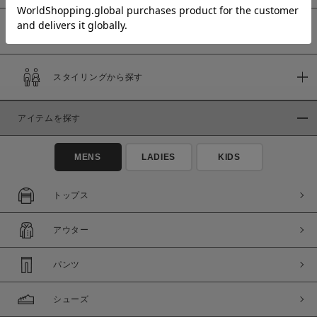
予約商品
価格
スタイリングから探す
～
アイテムを探す
商品タイプ
通常商品
予約商品
MENS
LADIES
KIDS
セール価格
WEB限定
トップス
在庫
アウター
在庫あり
在庫なし含む
パンツ
シューズ