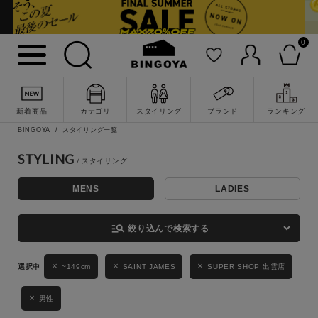
0
詳細検索
新着商品
カテゴリ
スタイリング
ブランド
ランキング
BINGOYA
スタイリング一覧
STYLING
MENS
LADIES
キーワード
manage_search
絞り込んで検索する
性別
~149cm
SAINT JAMES
SUPER SHOP 出雲店
MENS
LADIES
KIDS
男性