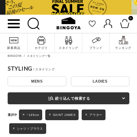
0
詳細検索
新着商品
カテゴリ
スタイリング
ブランド
ランキング
BINGOYA
スタイリング一覧
STYLING
MENS
LADIES
キーワード
manage_search
絞り込んで検索する
性別
~149cm
SAINT JAMES
アウター
MENS
LADIES
KIDS
シャツ / ブラウス