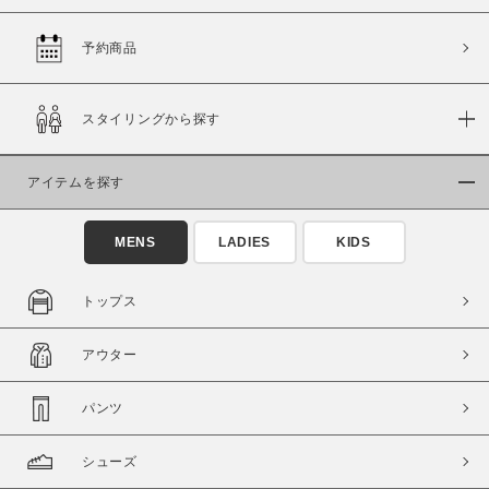
予約商品
価格
スタイリングから探す
～
アイテムを探す
商品タイプ
通常商品
予約商品
MENS
LADIES
KIDS
セール価格
WEB限定
トップス
在庫
アウター
在庫あり
在庫なし含む
パンツ
シューズ