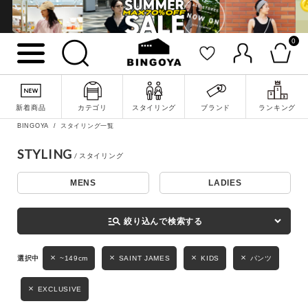
0
詳細検索
新着商品
カテゴリ
スタイリング
ブランド
ランキング
BINGOYA
スタイリング一覧
STYLING
MENS
LADIES
キーワード
manage_search
絞り込んで検索する
性別
~149cm
SAINT JAMES
KIDS
パンツ
MENS
LADIES
KIDS
EXCLUSIVE