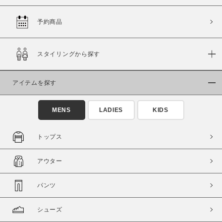
予約商品
価格
スタイリングから探す
～
アイテムを探す
商品タイプ
通常商品
予約商品
MENS
LADIES
KIDS
セール価格
WEB限定
トップス
在庫
アウター
在庫あり
在庫なし含む
パンツ
シューズ