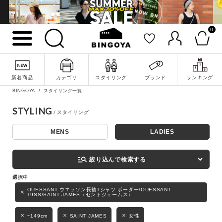
0
詳細検索
新着商品
カテゴリ
スタイリング
ブランド
ランキング
BINGOYA
スタイリング一覧
STYLING
MENS
LADIES
キーワード
manage_search
絞り込んで検索する
性別
OUESSANT ウエッソン長袖Tシャツ ボーダー/OUESSANT-
19SS/SAINT JAMES（セントジェームス）
MENS
LADIES
KIDS
~149cm
SAINT JAMES
女性