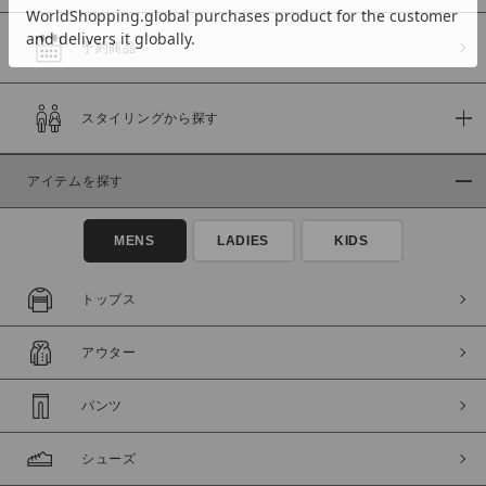
予約商品
価格
スタイリングから探す
～
アイテムを探す
商品タイプ
通常商品
予約商品
MENS
LADIES
KIDS
セール価格
WEB限定
トップス
在庫
アウター
在庫あり
在庫なし含む
パンツ
シューズ