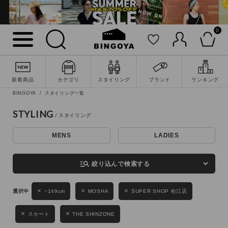
0
詳細検索
新着商品
カテゴリ
スタイリング
ブランド
ランキング
BINGOYA
スタイリング一覧
STYLING
MENS
LADIES
キーワード
manage_search
絞り込んで検索する
性別
~149cm
MOSHA
SUPER SHOP 松江店
MENS
LADIES
KIDS
スカート
THE SHINZONE