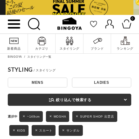
0
詳細検索
新着商品
カテゴリ
スタイリング
ブランド
ランキング
BINGOYA
スタイリング一覧
STYLING
MENS
LADIES
キーワード
manage_search
絞り込んで検索する
性別
~149cm
MOSHA
SUPER SHOP 出雲店
MENS
LADIES
KIDS
KIDS
スカート
サンダル