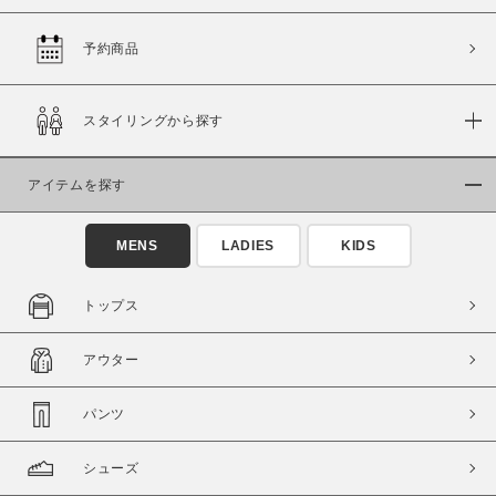
予約商品
価格
スタイリングから探す
～
アイテムを探す
商品タイプ
通常商品
予約商品
MENS
LADIES
KIDS
セール価格
WEB限定
トップス
在庫
アウター
在庫あり
在庫なし含む
パンツ
シューズ