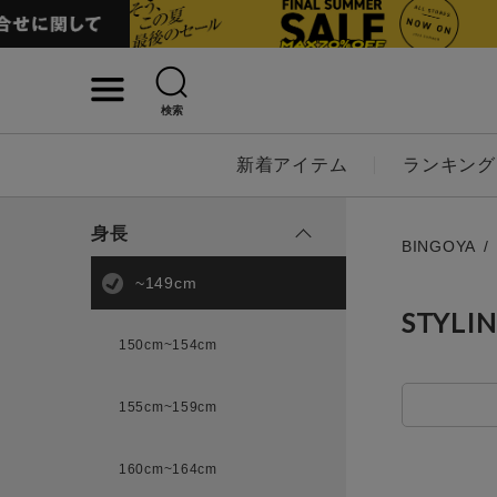
検索
詳細検索
新着アイテム
ランキング
キーワード
身長
BINGOYA
~149cm
STYLI
性別
150cm~154cm
MENS
LADI
155cm~159cm
カテゴリ
160cm~164cm