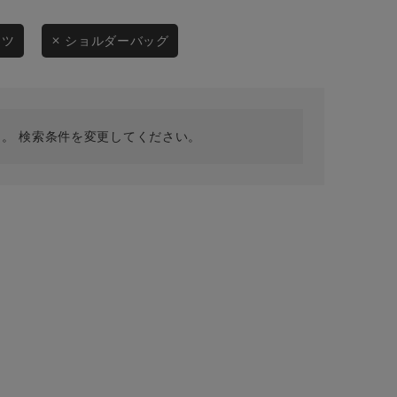
採用情報
ギフトカード
ンツ
ショルダーバッグ
予約商品
WEB限定
。 検索条件を変更してください。
在庫なし含む
BINGOYA
無料公式アプリダウンロード