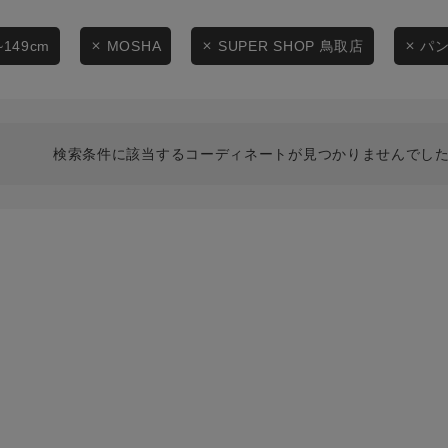
スタイリングから探す
商品タイプ
ブランドから探す
~149cm
MOSHA
SUPER SHOP 鳥取店
パ
通常商品
WEB限定アイテムを探す
履き比べ可能商品から探す
セール価格
検索条件に該当するコーディネートが見つかりませんでした
お知らせ・ご利用ガイド
在庫
お知らせ
在庫あり
ご利用ガイド
ギフトラッピング
お問い合わせ
この条件で絞り込む