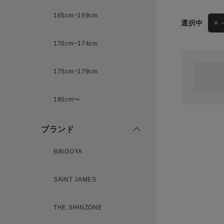
165cm~169cm
サイズ
170cm~174cm
ゲスト
様
175cm~179cm
ブランド
180cm〜
ログイン / マイページ
ブランド
お気に入りアイテム
BINGOYA
注文履歴
SAINT JAMES
新規会員登録
THE SHINZONE