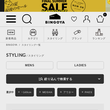
0
詳細検索
新着商品
カテゴリ
スタイリング
ブランド
ランキング
BINGOYA
スタイリング一覧
STYLING
MENS
LADIES
キーワード
manage_search
絞り込んで検索する
性別
~149cm
MOSHA
アウター
PAES
MENS
LADIES
KIDS
カテゴリ