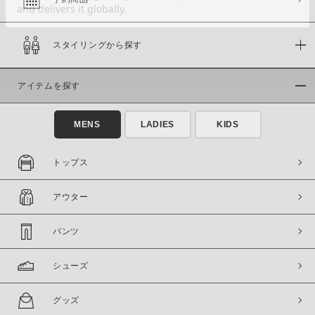
スタイリングから探す
価格
～
アイテムを探す
商品タイプ
MENS
LADIES
KIDS
通常商品
予約商品
セール価格
WEB限定
トップス
在庫
アウター
在庫あり
在庫なし含む
パンツ
シューズ
グッズ