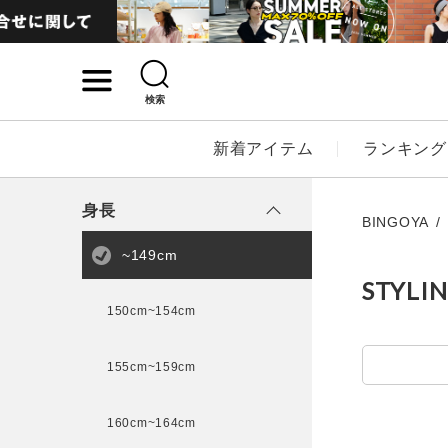
検索
詳細検索
新着アイテム
ランキング
キーワード
身長
BINGOYA
~149cm
STYLI
性別
150cm~154cm
MENS
LADI
155cm~159cm
カテゴリ
160cm~164cm