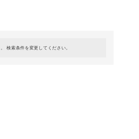
採用情報
ギフトカード
予約商品
WEB限定
。 検索条件を変更してください。
在庫なし含む
BINGOYA
無料公式アプリダウンロード