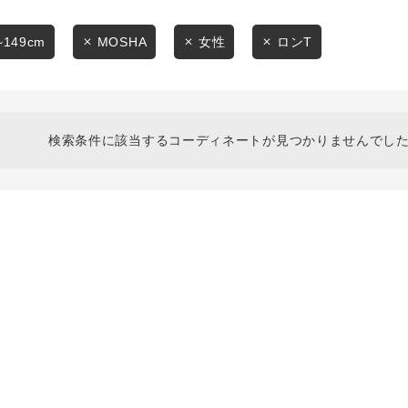
スタイリングから探す
商品タイプ
ブランドから探す
~149cm
MOSHA
女性
ロンT
通常商品
WEB限定アイテムを探す
履き比べ可能商品から探す
セール価格
検索条件に該当するコーディネートが見つかりませんでした
お知らせ・ご利用ガイド
在庫
お知らせ
在庫あり
ご利用ガイド
ギフトラッピング
お問い合わせ
この条件で絞り込む