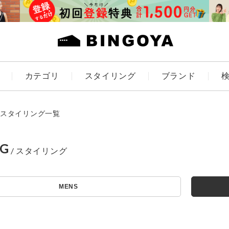
カテゴリ
スタイリング
ブランド
カラー
スタイリング一覧
NG
アイテムを探す
ES
KIDS
MENS
価格
条件絞り込み検索
カテゴリから探す
～