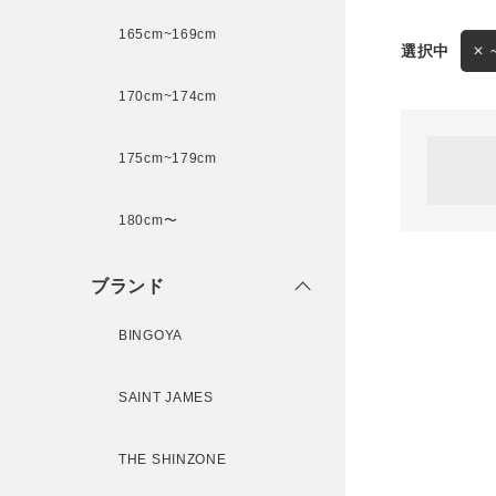
165cm~169cm
サイズ
170cm~174cm
ゲスト
様
175cm~179cm
ブランド
180cm〜
ログイン / マイページ
ブランド
お気に入りアイテム
BINGOYA
注文履歴
SAINT JAMES
新規会員登録
THE SHINZONE