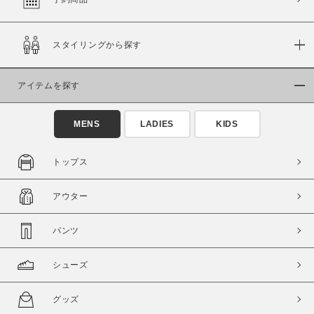
スタイリングから探す
価格
～
アイテムを探す
商品タイプ
MENS
LADIES
KIDS
通常商品
予約商品
セール価格
WEB限定
トップス
在庫
アウター
在庫あり
在庫なし含む
パンツ
シューズ
グッズ