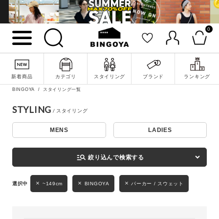
0
詳細検索
新着商品
カテゴリ
スタイリング
ブランド
ランキング
BINGOYA
スタイリング一覧
STYLING
MENS
LADIES
キーワード
manage_search
絞り込んで検索する
性別
~149cm
BINGOYA
パーカー / スウェット
MENS
LADIES
KIDS
カテゴリ