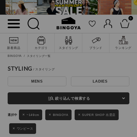
0
詳細検索
新着商品
カテゴリ
スタイリング
ブランド
ランキング
BINGOYA
スタイリング一覧
STYLING
MENS
LADIES
キーワード
manage_search
絞り込んで検索する
性別
~149cm
BINGOYA
SUPER SHOP 出雲店
MENS
LADIES
KIDS
ワンピース