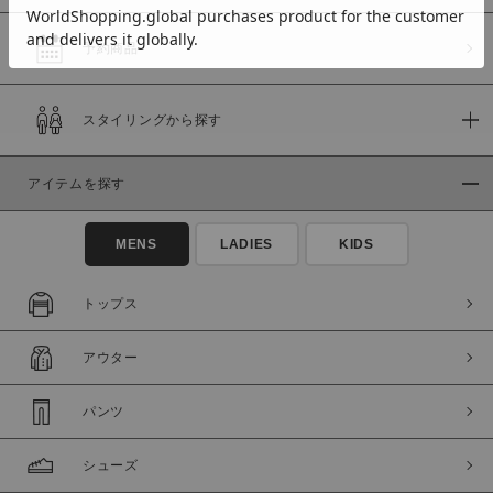
予約商品
価格
スタイリングから探す
～
アイテムを探す
商品タイプ
通常商品
予約商品
MENS
LADIES
KIDS
セール価格
WEB限定
トップス
在庫
アウター
在庫あり
在庫なし含む
パンツ
シューズ