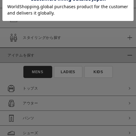
予約商品
価格
スタイリングから探す
～
商品タイプ
アイテムを探す
通常商品
予約商品
MENS
LADIES
KIDS
セール価格
WEB限定
トップス
在庫
在庫あり
在庫なし含む
アウター
パンツ
シューズ