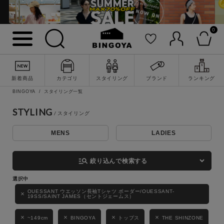
0
詳細検索
新着商品
カテゴリ
スタイリング
ブランド
ランキング
BINGOYA
スタイリング一覧
STYLING
MENS
LADIES
キーワード
manage_search
絞り込んで検索する
性別
OUESSANT ウエッソン長袖Tシャツ ボーダー/OUESSANT-
19SS/SAINT JAMES（セントジェームス）
MENS
LADIES
KIDS
~149cm
BINGOYA
トップス
THE SHINZONE