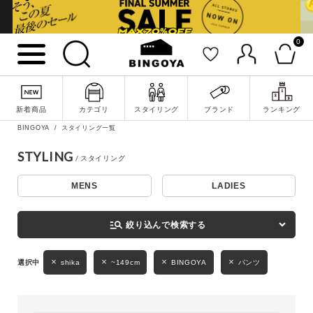
0
詳細検索
新着商品
カテゴリ
スタイリング
ブランド
ランキング
BINGOYA
スタイリング一覧
STYLING
MENS
LADIES
キーワード
manage_search
絞り込んで検索する
性別
shika
~149cm
BINGOYA
パンツ
MENS
LADIES
KIDS
カテゴリ