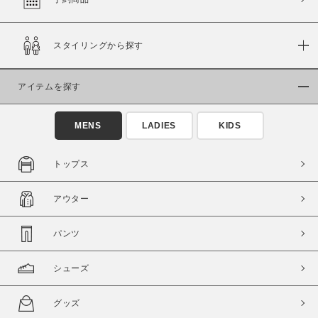
スタイリングから探す
価格
～
アイテムを探す
商品タイプ
MENS
LADIES
KIDS
通常商品
予約商品
セール価格
WEB限定
トップス
在庫
アウター
在庫あり
在庫なし含む
パンツ
シューズ
グッズ