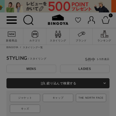
0
新着商品
カテゴリ
スタイリング
ブランド
ランキング
詳細検索
BINGOYA
スタイリング一覧
STYLING
5
件中
1
-
5
件表示
MENS
LADIES
manage_search
絞り込んで検索する
ジャケット
キャップ
THE NORTH FACE
キッズ