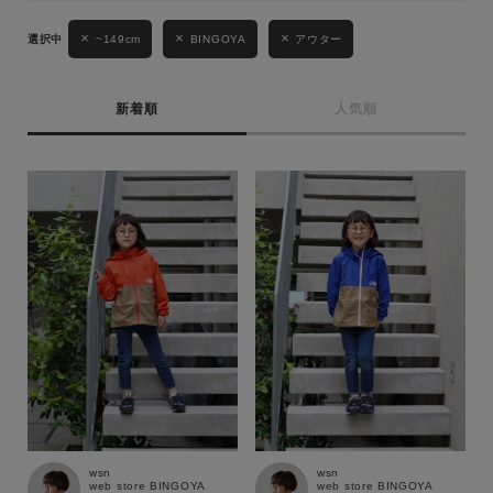
~149cm
BINGOYA
アウター
新着順
人気順
キーワード
性別
MENS
LADIES
KIDS
カテゴリ
サイズ
wsn
wsn
web store BINGOYA
web store BINGOYA