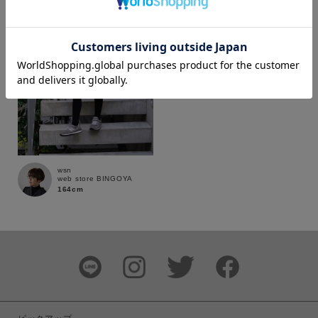
カラー
価格
～
wsn
商品タイプ
web store BINGOYA
164cm
通常商品
予約商品
セール価格
WEB限定
在庫
在庫あり
在庫なし含む