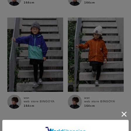
164cm
164cm
ブランド
wsn
wsn
web store BINGOYA
web store BINGOYA
164cm
164cm