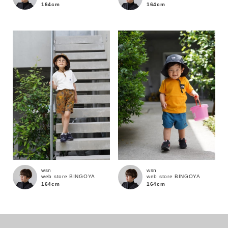
164cm
164cm
カラー
wsn
wsn
web store BINGOYA
web store BINGOYA
164cm
164cm
価格