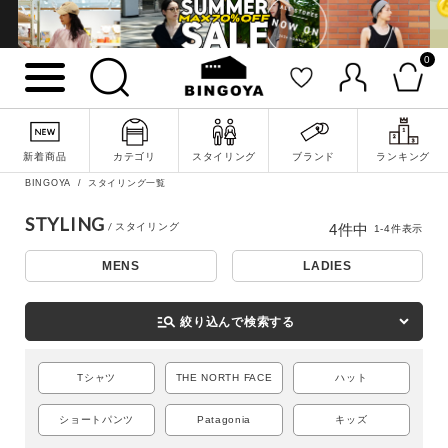
0
新着商品
カテゴリ
スタイリング
ブランド
ランキング
詳細検索
BINGOYA
スタイリング一覧
STYLING
4
件中
1
-
4
件表示
MENS
LADIES
manage_search
絞り込んで検索する
Tシャツ
THE NORTH FACE
ハット
ショートパンツ
Patagonia
キッズ