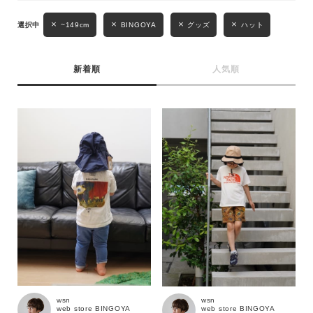
キーワード
~149cm
BINGOYA
グッズ
ハット
新着順
人気順
性別
MENS
LADIES
KIDS
カテゴリ
サイズ
ブランド
wsn
wsn
web store BINGOYA
web store BINGOYA