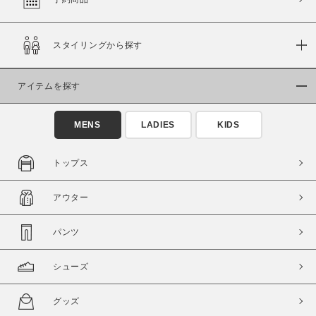
スタイリングから探す
価格
～
アイテムを探す
商品タイプ
MENS
LADIES
KIDS
通常商品
予約商品
セール価格
WEB限定
トップス
在庫
アウター
在庫あり
在庫なし含む
パンツ
シューズ
グッズ