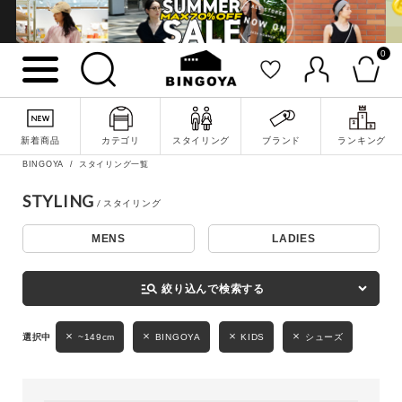
0
詳細検索
新着商品
カテゴリ
スタイリング
ブランド
ランキング
BINGOYA
スタイリング一覧
STYLING
MENS
LADIES
キーワード
manage_search
絞り込んで検索する
性別
~149cm
BINGOYA
KIDS
シューズ
MENS
LADIES
KIDS
カテゴリ