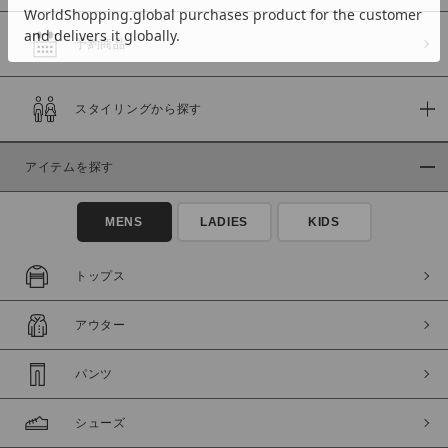
予約商品
価格
スタイリングから探す
～
アイテムを探す
商品タイプ
通常商品
予約商品
MENS
LADIES
KIDS
セール価格
WEB限定
トップス
在庫
アウター
在庫あり
在庫なし含む
パンツ
シューズ