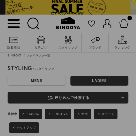
0
詳細検索
新着商品
カテゴリ
スタイリング
ブランド
ランキング
BINGOYA
スタイリング一覧
STYLING
MENS
LADIES
キーワード
manage_search
絞り込んで検索する
性別
~149cm
BINGOYA
女性
スカート
MENS
LADIES
KIDS
セットアップ