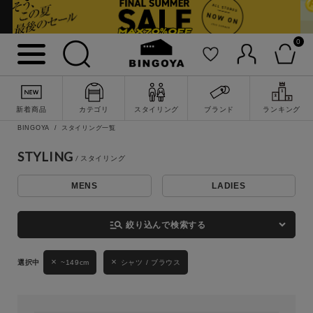
0
詳細検索
新着商品
カテゴリ
スタイリング
ブランド
ランキング
BINGOYA
スタイリング一覧
STYLING
MENS
LADIES
キーワード
manage_search
絞り込んで検索する
性別
~149cm
シャツ / ブラウス
MENS
LADIES
KIDS
カテゴリ