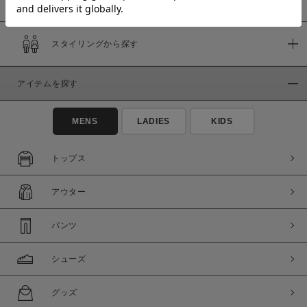
スタイリングから探す
価格
～
アイテムを探す
商品タイプ
MENS
LADIES
KIDS
通常商品
予約商品
セール価格
WEB限定
トップス
在庫
アウター
在庫あり
在庫なし含む
パンツ
シューズ
グッズ