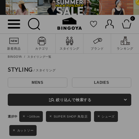
0
詳細検索
新着商品
カテゴリ
スタイリング
ブランド
ランキング
BINGOYA
スタイリング一覧
STYLING
MENS
LADIES
キーワード
manage_search
絞り込んで検索する
性別
~149cm
SUPER SHOP 鳥取店
シューズ
MENS
LADIES
KIDS
カットソー