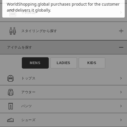
予約商品
価格
スタイリングから探す
～
アイテムを探す
商品タイプ
通常商品
予約商品
MENS
LADIES
KIDS
セール価格
WEB限定
トップス
在庫
アウター
在庫あり
在庫なし含む
パンツ
シューズ