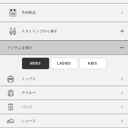
予約商品
価格
スタイリングから探す
～
アイテムを探す
商品タイプ
通常商品
予約商品
MENS
LADIES
KIDS
セール価格
WEB限定
トップス
在庫
アウター
在庫あり
在庫なし含む
パンツ
シューズ