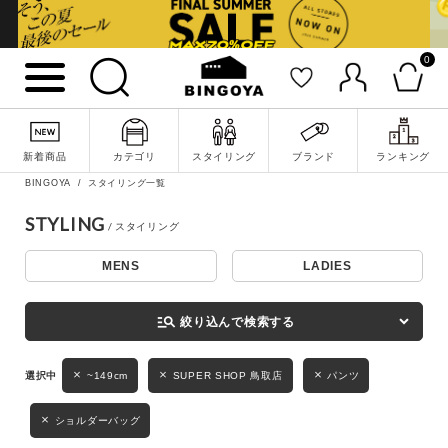
0
詳細検索
新着商品
カテゴリ
スタイリング
ブランド
ランキング
BINGOYA
スタイリング一覧
STYLING
MENS
LADIES
キーワード
manage_search
絞り込んで検索する
性別
~149cm
SUPER SHOP 鳥取店
パンツ
MENS
LADIES
KIDS
ショルダーバッグ