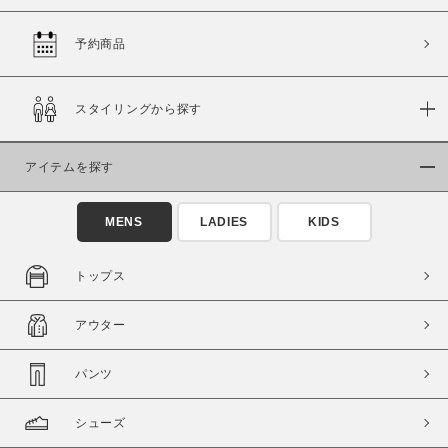
予約商品
価格
スタイリングから探す
～
アイテムを探す
商品タイプ
通常商品
予約商品
MENS
LADIES
KIDS
セール価格
WEB限定
トップス
在庫
アウター
在庫あり
在庫なし含む
パンツ
シューズ