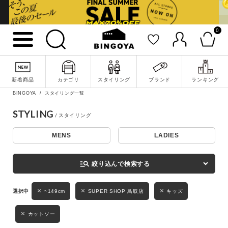
0
詳細検索
新着商品
カテゴリ
スタイリング
ブランド
ランキング
BINGOYA
スタイリング一覧
STYLING
MENS
LADIES
キーワード
manage_search
絞り込んで検索する
性別
~149cm
SUPER SHOP 鳥取店
キッズ
MENS
LADIES
KIDS
カットソー