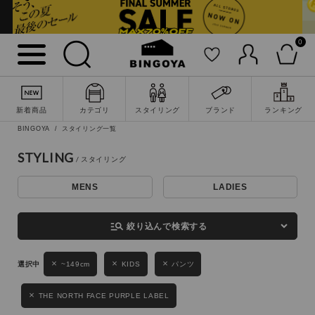
0
詳細検索
新着商品
カテゴリ
スタイリング
ブランド
ランキング
BINGOYA
スタイリング一覧
STYLING
MENS
LADIES
キーワード
manage_search
絞り込んで検索する
性別
~149cm
KIDS
パンツ
MENS
LADIES
KIDS
THE NORTH FACE PURPLE LABEL