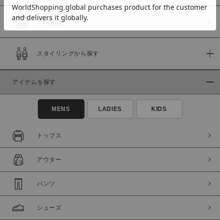
予約商品
価格
スタイリングから探す
～
アイテムを探す
商品タイプ
通常商品
予約商品
MENS
LADIES
KIDS
セール価格
WEB限定
トップス
在庫
アウター
在庫あり
在庫なし含む
パンツ
シューズ