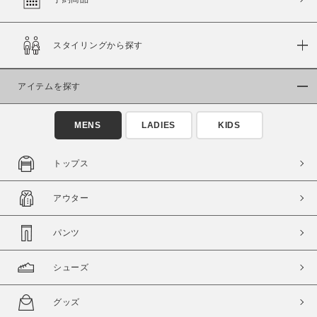
スタイリングから探す
価格
～
アイテムを探す
商品タイプ
MENS
LADIES
KIDS
通常商品
予約商品
セール価格
WEB限定
トップス
在庫
アウター
在庫あり
在庫なし含む
パンツ
シューズ
グッズ