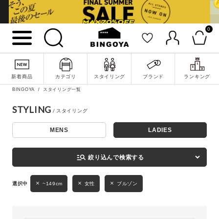
0
詳細検索
新着商品
カテゴリ
スタイリング
ブランド
ランキング
BINGOYA
スタイリング一覧
STYLING
MENS
LADIES
キーワード
manage_search
絞り込んで検索する
性別
~149cm
女性
ブルゾン
MENS
LADIES
KIDS
カテゴリ