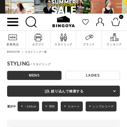
0
詳細検索
新着商品
カテゴリ
スタイリング
ブランド
ランキング
BINGOYA
スタイリング一覧
STYLING
MENS
LADIES
キーワード
manage_search
絞り込んで検索する
性別
~149cm
男性
スカート
シンプルコーデ
MENS
LADIES
KIDS
カテゴリ