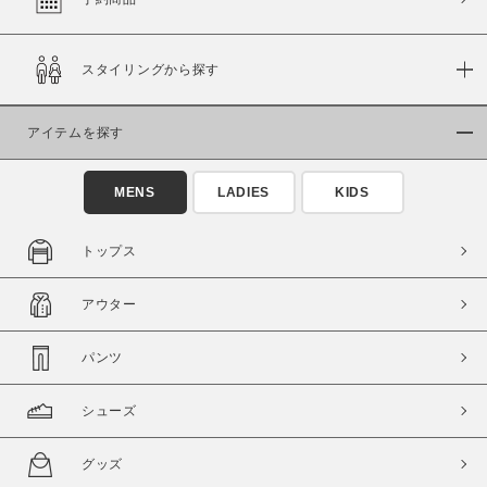
スタイリングから探す
価格
～
アイテムを探す
商品タイプ
MENS
LADIES
KIDS
通常商品
予約商品
セール価格
WEB限定
トップス
在庫
アウター
在庫あり
在庫なし含む
パンツ
シューズ
グッズ