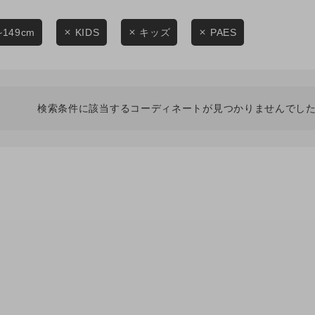
スタイリングから探す
商品タイプ
ブランドから探す
~149cm
KIDS
キッズ
PAES
通常商品
WEB限定アイテムを探す
履き比べ可能商品から探す
セール価格
検索条件に該当するコーディネートが見つかりませんでした
お知らせ・ご利用ガイド
在庫
お知らせ
在庫あり
ご利用ガイド
ギフトラッピング
お問い合わせ
この条件で絞り込む