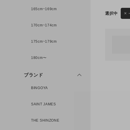
165cm~169cm
サイズ
170cm~174cm
ゲスト
様
175cm~179cm
ブランド
180cm〜
ログイン / マイページ
ブランド
お気に入りアイテム
BINGOYA
注文履歴
SAINT JAMES
新規会員登録
THE SHINZONE