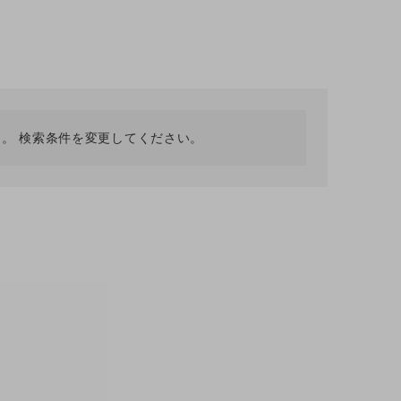
採用情報
ギフトカード
予約商品
WEB限定
。 検索条件を変更してください。
在庫なし含む
BINGOYA
無料公式アプリダウンロード