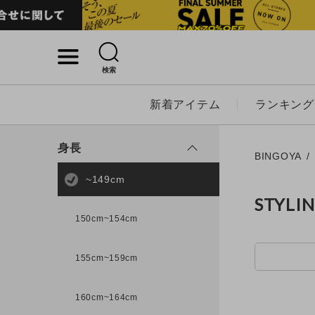
検索
詳細検索
新着アイテム
ランキング
キーワード
身長
BINGOYA
~149cm
STYLI
性別
150cm~154cm
MENS
LADI
155cm~159cm
カテゴリ
160cm~164cm