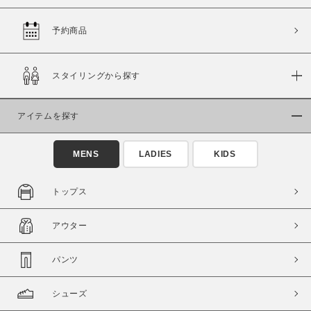
予約商品
価格
スタイリングから探す
～
アイテムを探す
商品タイプ
通常商品
予約商品
MENS
LADIES
KIDS
セール価格
WEB限定
トップス
在庫
アウター
在庫あり
在庫なし含む
パンツ
シューズ