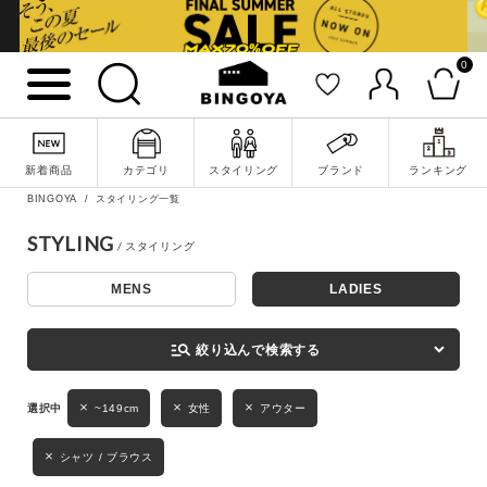
0
詳細検索
新着商品
カテゴリ
スタイリング
ブランド
ランキング
BINGOYA
スタイリング一覧
STYLING
MENS
LADIES
キーワード
manage_search
絞り込んで検索する
性別
~149cm
女性
アウター
MENS
LADIES
KIDS
シャツ / ブラウス