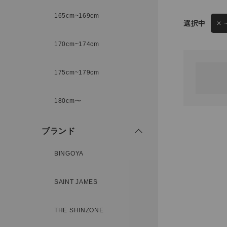
165cm~169cm
サイズ
170cm~174cm
ゲスト
様
175cm~179cm
ブランド
180cm〜
ログイン / マイページ
ブランド
お気に入りアイテム
BINGOYA
注文履歴
SAINT JAMES
新規会員登録
THE SHINZONE