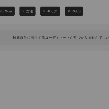
スタイリングから探す
商品タイプ
ブランドから探す
~149cm
女性
キッズ
PAES
通常商品
WEB限定アイテムを探す
履き比べ可能商品から探す
セール価格
検索条件に該当するコーディネートが見つかりませんでした
お知らせ・ご利用ガイド
在庫
お知らせ
在庫あり
ご利用ガイド
ギフトラッピング
お問い合わせ
この条件で絞り込む