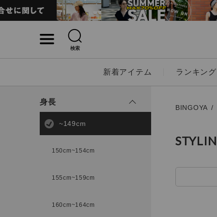
検索
詳細検索
新着アイテム
ランキング
キーワード
身長
BINGOYA
~149cm
STYLI
性別
150cm~154cm
MENS
LADI
155cm~159cm
カテゴリ
160cm~164cm