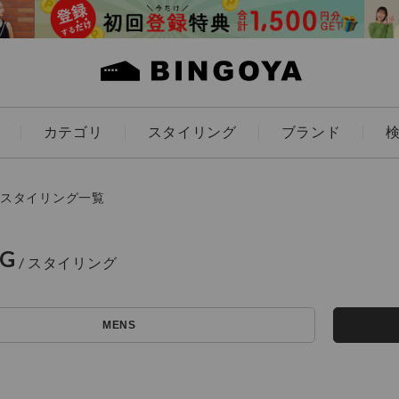
カテゴリ
スタイリング
ブランド
カラー
スタイリング一覧
NG
アイテムを探す
ES
KIDS
MENS
価格
条件絞り込み検索
カテゴリから探す
～