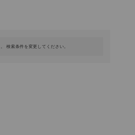
採用情報
ギフトカード
予約商品
WEB限定
。 検索条件を変更してください。
在庫なし含む
BINGOYA
無料公式アプリダウンロード