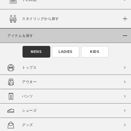
スタイリングから探す
価格
～
アイテムを探す
商品タイプ
MENS
LADIES
KIDS
通常商品
予約商品
セール価格
WEB限定
トップス
在庫
アウター
在庫あり
在庫なし含む
パンツ
シューズ
グッズ