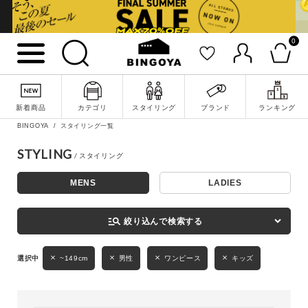
0
詳細検索
新着商品
カテゴリ
スタイリング
ブランド
ランキング
BINGOYA
スタイリング一覧
STYLING
MENS
LADIES
キーワード
manage_search
絞り込んで検索する
性別
~149cm
男性
ワンピース
キッズ
MENS
LADIES
KIDS
カテゴリ