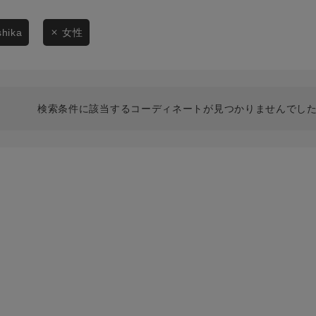
スタイリングから探す
商品タイプ
ブランドから探す
shika
女性
通常商品
WEB限定アイテムを探す
履き比べ可能商品から探す
セール価格
検索条件に該当するコーディネートが見つかりませんでした
お知らせ・ご利用ガイド
在庫
お知らせ
在庫あり
ご利用ガイド
ギフトラッピング
お問い合わせ
この条件で絞り込む