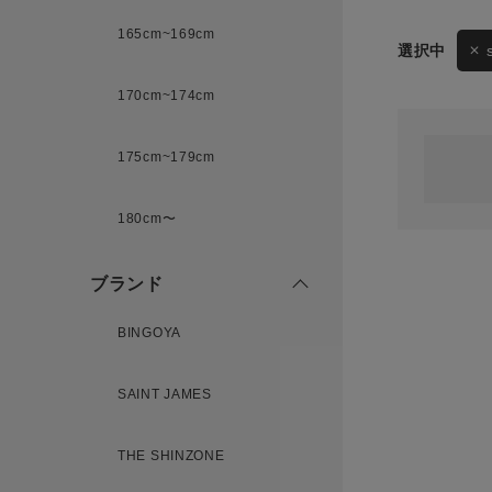
165cm~169cm
サイズ
170cm~174cm
ゲスト
様
175cm~179cm
ブランド
180cm〜
ログイン / マイページ
ブランド
お気に入りアイテム
BINGOYA
注文履歴
SAINT JAMES
新規会員登録
THE SHINZONE