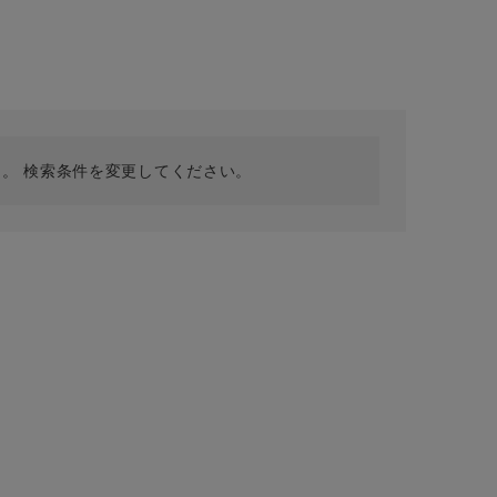
採用情報
ギフトカード
予約商品
WEB限定
。 検索条件を変更してください。
在庫なし含む
BINGOYA
無料公式アプリダウンロード