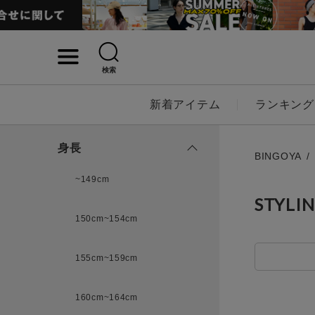
検索
詳細検索
新着アイテム
ランキング
キーワード
身長
BINGOYA
~149cm
STYLI
性別
150cm~154cm
MENS
LADI
155cm~159cm
カテゴリ
160cm~164cm