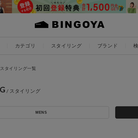
カテゴリ
スタイリング
ブランド
カラー
スタイリング一覧
NG
アイテムを探す
ES
KIDS
MENS
価格
条件絞り込み検索
カテゴリから探す
～