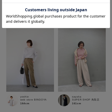
ｒｉｎｏ
syuka
SUPER SHOP 松江店
SUPER SHOP 松江店
156cm
151cm
価格
～
商品タイプ
通常商品
予約商品
セール価格
WEB限定
在庫
在庫あり
在庫なし含む
yoshie
sayaka
web store BINGOYA
SUPER SHOP 鳥取店
164cm
161cm