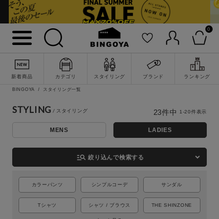
0
新着商品
カテゴリ
スタイリング
ブランド
ランキング
BINGOYA
スタイリング一覧
STYLING
23
件中
1
-
20
件表示
MENS
LADIES
詳細検索
manage_search
絞り込んで検索する
カラーパンツ
シンプルコーデ
サンダル
Tシャツ
シャツ / ブラウス
THE SHINZONE