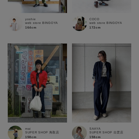
yoshie
COCO
web store BINGOYA
web store BINGOYA
164cm
172cm
キーワード
mai
SAAYA
SUPER SHOP 鳥取店
SUPER SHOP 出雲店
158cm
158cm