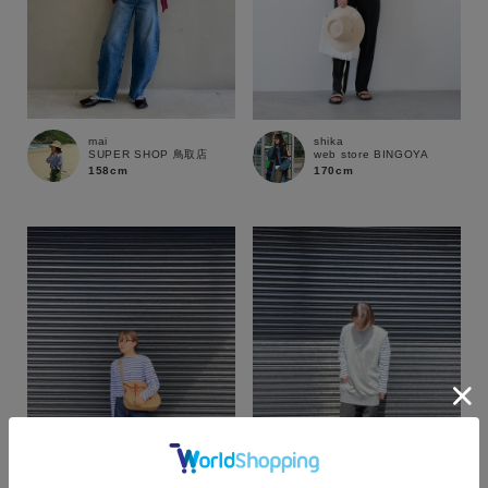
mai
shika
SUPER SHOP 鳥取店
web store BINGOYA
158cm
170cm
カラー