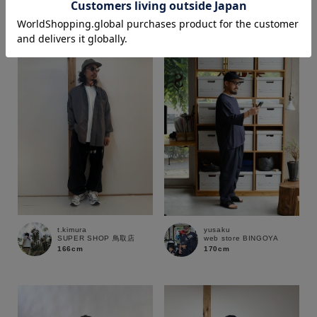
価格
～
商品タイプ
通常商品
予約商品
セール価格
WEB限定
在庫
t.kimura
yusaku
SUPER SHOP 鳥取店
web store BINGOYA
在庫あり
在庫なし含む
166cm
170cm