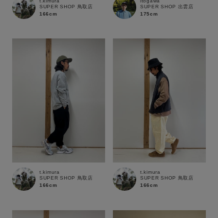
t.kimura
itogawa
SUPER SHOP 鳥取店
SUPER SHOP 出雲店
166cm
175cm
t.kimura
t.kimura
SUPER SHOP 鳥取店
SUPER SHOP 鳥取店
166cm
166cm
キーワード