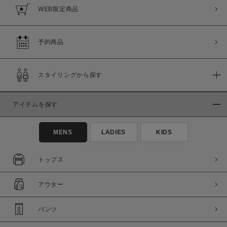
WEB限定商品
予約商品
スタイリングから探す
アイテムを探す
MENS
LADIES
KIDS
トップス
アウター
パンツ